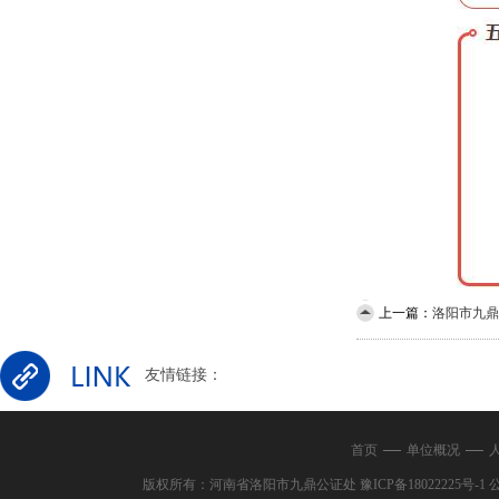
上一篇：
洛阳市九鼎
友情链接：
首页
单位概况
版权所有：河南省洛阳市九鼎公证处
豫ICP备18022225号-1
公