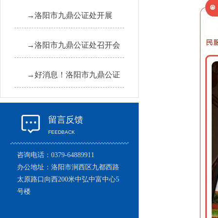
送锦旗
→洛阳市九鼎公证处开展
2025年***季度公证卷宗质量
→洛阳市九鼎公证处召开会
评查工作
议传达洛阳市公证工作座谈
→好消息！洛阳市九鼎公证
会精神
处涉外公证服务正式开通！
留言反馈
FEEDBACK
咨询电话：0379-64889911
办公地址：洛阳市涧西区九都西路
太原路口向西200米中弘中富中心5
号楼